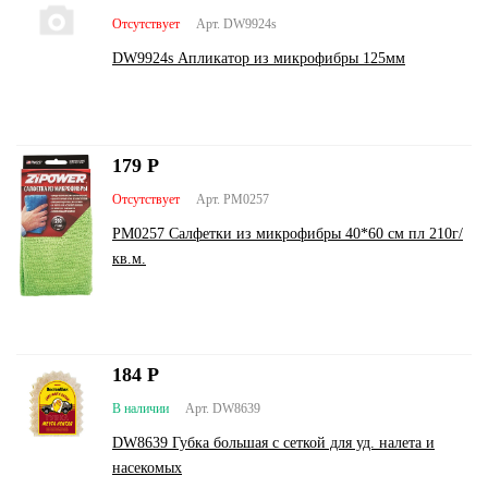
Отсутствует
Арт. DW9924s
DW9924s Апликатор из микрофибры 125мм
179
Р
Отсутствует
Арт. PM0257
PM0257 Салфетки из микрофибры 40*60 см пл 210г/
кв.м.
184
Р
В наличии
Арт. DW8639
DW8639 Губка большая с сеткой для уд. налета и
насекомых