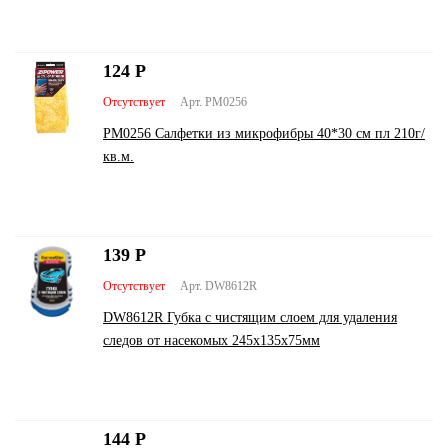
124
Р
Отсутствует
Арт. PM0256
PM0256 Салфетки из микрофибры 40*30 см пл 210г/
кв.м.
139
Р
Отсутствует
Арт. DW8612R
DW8612R Губка с чистящим слоем для удаления
следов от насекомых 245x135x75мм
144
Р