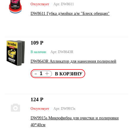
Отсутствует
Арт. DW8611
DW8611 Губка д/мойки а/м "Блеск обещаю"
109
Р
В наличии
Арт. DW8643R
DW8643R Апликатор для нанесения полиролей
-
+
124
Р
Отсутствует
Арт. DW9915s
DW9915s Микрофибра для очистки и полировки
40*40см