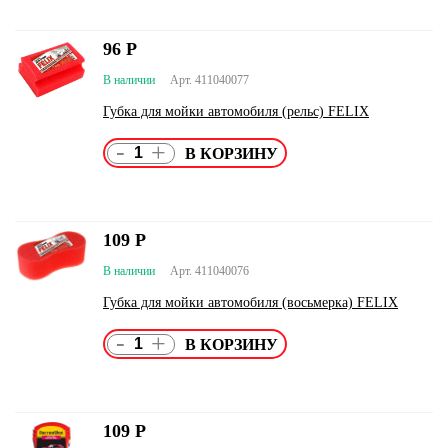
96
Р
В наличии
Арт. 411040077
Губка для мойки автомобиля (рельс) FELIX
-
+
109
Р
В наличии
Арт. 411040076
Губка для мойки автомобиля (восьмерка) FELIX
-
+
109
Р