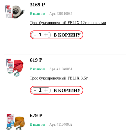
3169
Р
В наличии
Арт. 430110034
Трос буксировочный FELIX 12т с шаклами
-
+
619
Р
В наличии
Арт. 411040051
Трос буксировочный FELIX 3,5т
-
+
679
Р
В наличии
Арт. 411040052