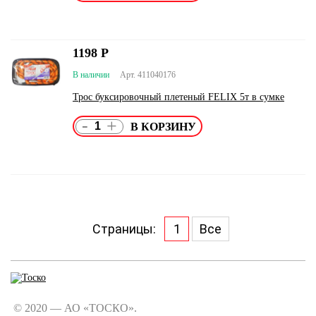
1198
Р
В наличии
Арт. 411040176
Трос буксировочный плетеный FELIX 5т в сумке
-
+
Страницы:
1
Все
© 2020 — АО «ТОСКО».