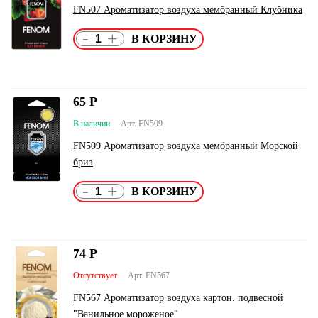
FN507 Ароматизатор воздуха мембранный Клубника
-
+
65
Р
В наличии
Арт. FN509
FN509 Ароматизатор воздуха мембранный Морской
бриз
-
+
74
Р
Отсутствует
Арт. FN567
FN567 Ароматизатор воздуха картон. подвесной
"Ванильное мороженое"