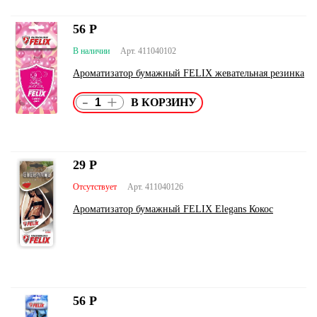
56
Р
В наличии
Арт. 411040102
Ароматизатор бумажный FELIX жевательная резинка
-
+
29
Р
Отсутствует
Арт. 411040126
Ароматизатор бумажный FELIX Elegans Кокос
56
Р