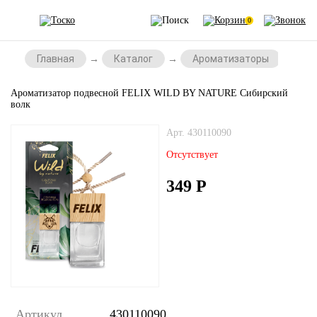
0
Главная
Каталог
Ароматизаторы
Аро
Ароматизатор подвесной FELIX WILD BY NATURE Сибирский
волк
Арт. 430110090
Отсутствует
349
Р
Артикул
430110090