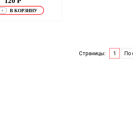
120
Р
+
Страницы:
1
По 