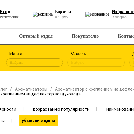
Вход
Корзина
Избранно
Регистрация
0 / 0 руб.
0
товаров
Оптовый отдел
Покупателю
Конта
Марка
Модель
Выбрать
Выбрать
алог
Ароматизаторы
Ароматизатор с креплением на дефле
 креплением на дефлектор воздуховода
ярности
возрастанию популярности
наименовани
ны
убыванию цены