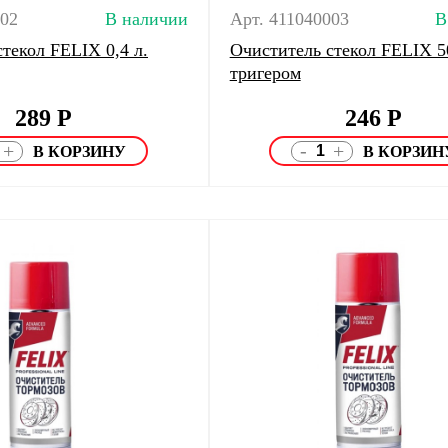
002
В наличии
Арт. 411040003
В
текол FELIX 0,4 л.
Очиститель стекол FELIX 50
тригером
289
Р
246
Р
-
+
+