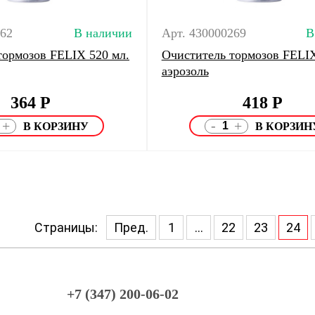
162
В наличии
Арт. 430000269
В
тормозов FELIX 520 мл.
Очиститель тормозов FELIX
аэрозоль
364
Р
418
Р
-
+
+
Страницы:
Пред.
1
...
22
23
24
+7 (347) 200-06-02