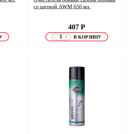
со щеткой AWM 650 мл.
407
Р
-
+