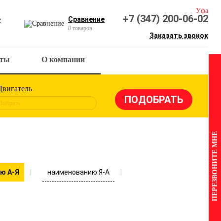
Уфа
+7 (347) 200-06-02
е
Сравнение
0
товаров
Заказать звонок
кты
О компании
Двигатель
Выбрать
ПЕРЕЗВОНИТЕ МНЕ
наименованию Я-А
ю А-Я