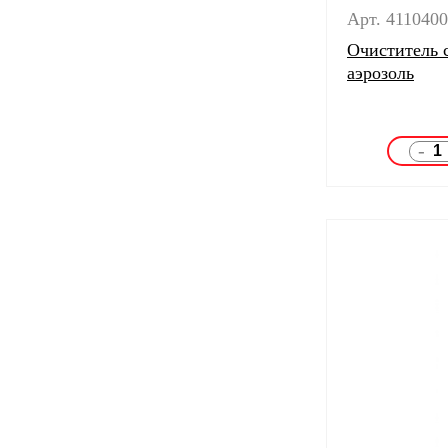
Арт. 411040
Очиститель с
аэрозоль
-