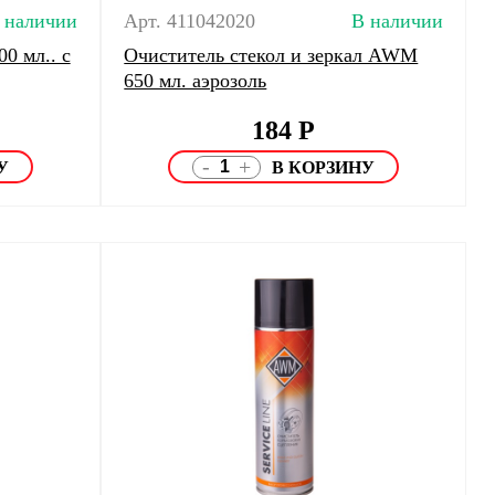
 наличии
Арт. 411042020
В наличии
0 мл.. с
Очиститель стекол и зеркал AWM
650 мл. аэрозоль
184
Р
-
+