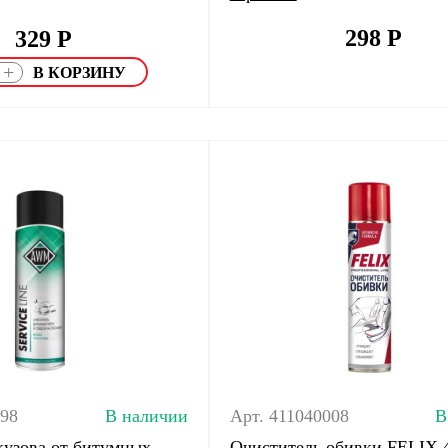
298
Р
329
Р
+
098
В наличии
Арт. 411040008
В
кузова от битумных
Очиститель обивки FELIX 4