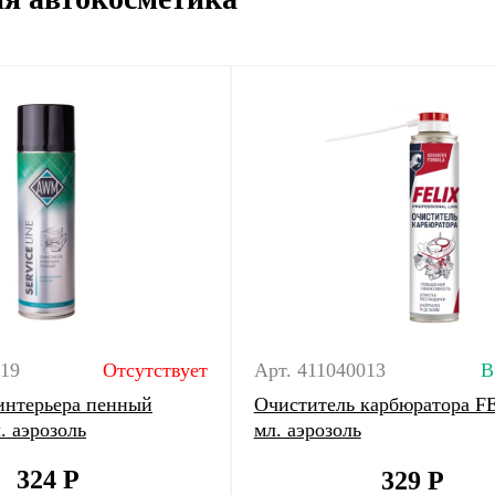
019
Отсутствует
Арт. 411040013
В
интерьера пенный
Очиститель карбюратора F
 аэрозоль
мл. аэрозоль
324
Р
329
Р