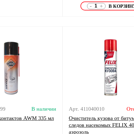
-
+
099
В наличии
Арт. 411040010
От
контактов AWM 335 мл
Очиститель кузова от биту
следов насекомых FELIX 40
аэрозоль