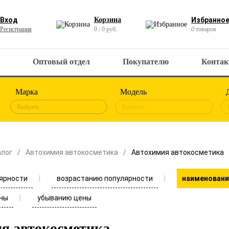
Вход
Корзина
Избранно
Регистрация
0 / 0 руб.
0
товаров
Оптовый отдел
Покупателю
Конта
Марка
Модель
Выбрать
Выбрать
алог
Автохимия автокосметика
Автохимия автокосметика
ярности
возрастанию популярности
наименовани
ны
убыванию цены
я автокосметика