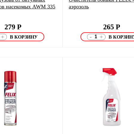
дов насекомых AWM 335
аэрозоль
279
Р
265
Р
-
+
+