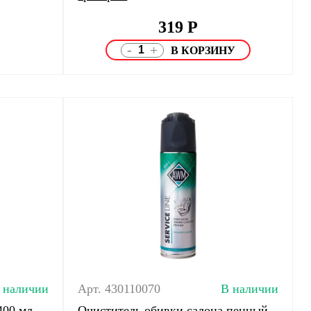
319
Р
-
+
 наличии
Арт. 430110070
В наличии
00 мл.
Очиститель обивки салона пенный