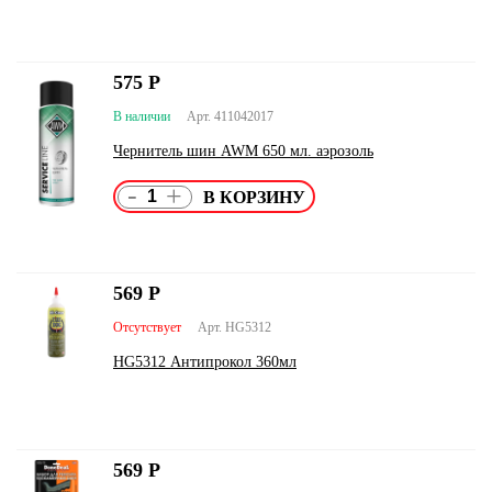
575
Р
В наличии
Арт. 411042017
Чернитель шин AWM 650 мл. аэрозоль
-
+
569
Р
Отсутствует
Арт. HG5312
HG5312 Антипрокол 360мл
569
Р