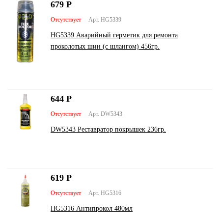
679
Р
Отсутствует
Арт. HG5339
HG5339 Аварийный герметик для ремонта
проколотых шин (с шлангом) 456гр.
644
Р
Отсутствует
Арт. DW5343
DW5343 Реставратор покрышек 236гр.
619
Р
Отсутствует
Арт. HG5316
HG5316 Антипрокол 480мл