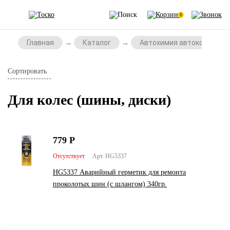
0
Главная
Каталог
Автохимия автокосметик
Сортировать
Для колес (шины, диски)
779
Р
Отсутствует
Арт. HG5337
HG5337 Аварийный герметик для ремонта
проколотых шин (с шлангом) 340гр.