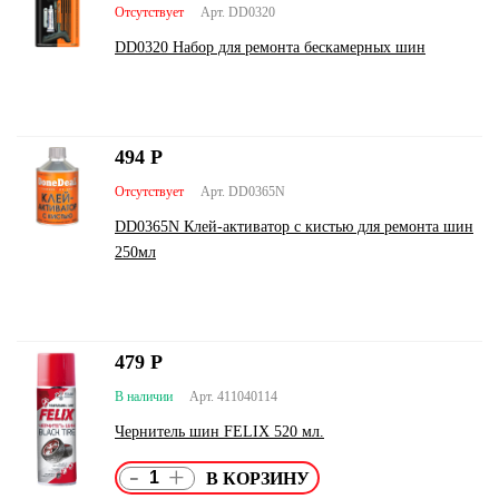
Отсутствует
Арт. DD0320
DD0320 Набор для ремонта бескамерных шин
494
Р
Отсутствует
Арт. DD0365N
DD0365N Клей-активатор с кистью для ремонта шин
250мл
479
Р
В наличии
Арт. 411040114
Чернитель шин FELIX 520 мл.
-
+