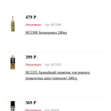
479
Р
Отсутствует
Арт. HG5308
HG5308 Антипрокол 240мл
399
Р
Отсутствует
Арт. HG5335
HG5335 Аварийный герметик для ремонта
проколотых шин (аэрозоль) 340гр.
369
Р
Отсутствует
Арт. FN418