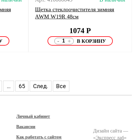
мняя
Щетка стеклоочистителя зимняя
AWM W19R 48см
1074
Р
-
+
...
65
След.
Все
Личный кабинет
Вакансии
Дизайн сайта —
Как работать с сайтом
«
Экспресс лаб
»