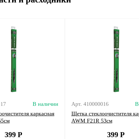
017
В наличии
Арт. 410000016
В
оочистителя каркасная
Щетка стеклоочистителя ка
55см
AWM F21R 53см
399
Р
399
Р