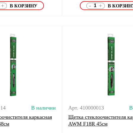
-
+
+
014
В наличии
Арт. 410000013
В
оочистителя каркасная
Щетка стеклоочистителя ка
48см
AWM F18R 45см