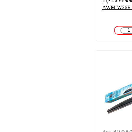
Щетка стекл
AWM W26R 
-
Арт. 410000