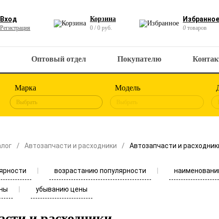
Вход
Корзина
Избранно
Регистрация
0 / 0 руб.
0
товаров
Оптовый отдел
Покупателю
Конта
Марка
Модель
Выбрать
Выбрать
алог
Автозапчасти и расходники
Автозапчасти и расходник
ярности
возрастанию популярности
наименовани
ны
убыванию цены
асти и расходники