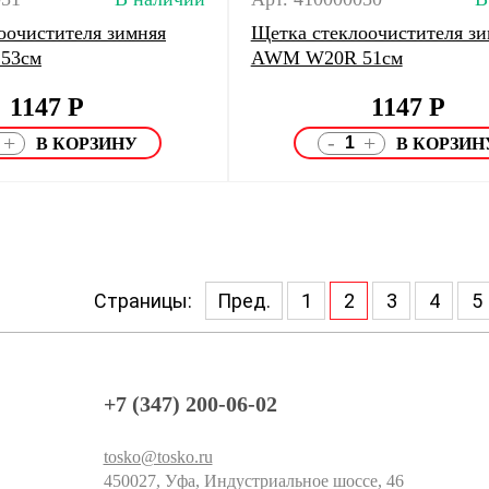
оочистителя зимняя
Щетка стеклоочистителя зи
53см
AWM W20R 51см
1147
Р
1147
Р
-
+
+
Страницы:
Пред.
1
2
3
4
5
+7 (347) 200-06-02
tosko@tosko.ru
450027, Уфа, Индустриальное шоссе, 46