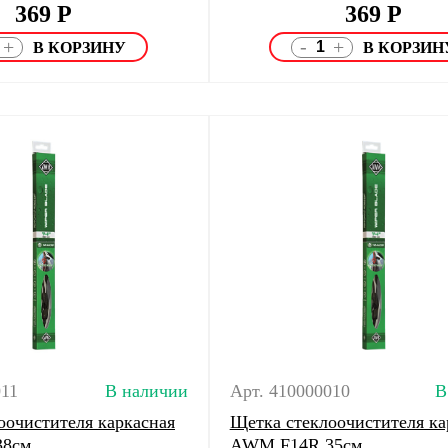
369
Р
369
Р
-
+
+
011
В наличии
Арт. 410000010
В
оочистителя каркасная
Щетка стеклоочистителя ка
38см
AWM F14R 35см