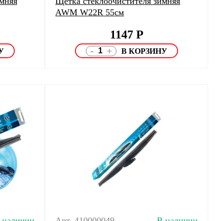
мняя
Щетка стеклоочистителя зимняя
AWM W22R 55см
1147
Р
-
+
 наличии
Арт. 410000049
В наличии