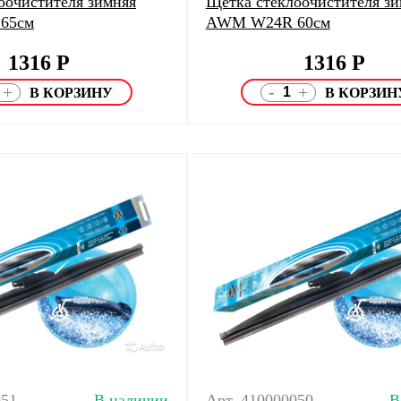
оочистителя зимняя
Щетка стеклоочистителя зи
65см
AWM W24R 60см
1316
Р
1316
Р
-
+
+
051
В наличии
Арт. 410000050
В