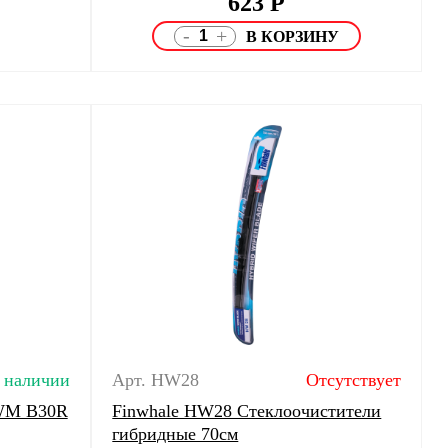
623
Р
-
+
 наличии
Арт. HW28
Отсутствует
AWM B30R
Finwhale HW28 Стеклоочистители
гибридные 70см