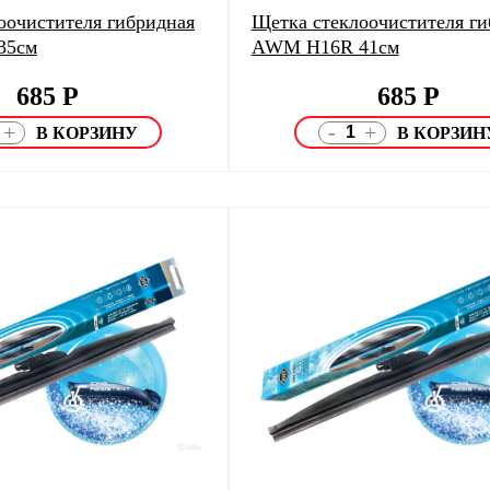
оочистителя гибридная
Щетка стеклоочистителя ги
35см
AWM H16R 41см
685
Р
685
Р
-
+
+