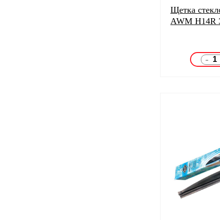
Щетка стекл
AWM H14R 
-