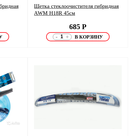
бридная
Щетка стеклоочистителя гибридная
AWM H18R 45см
685
Р
-
+