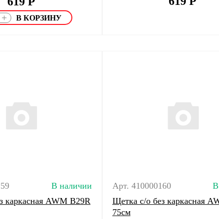
619
Р
619
Р
+
159
В наличии
Арт. 410000160
В
ез каркасная AWM B29R
Щетка с/о без каркасная 
75см