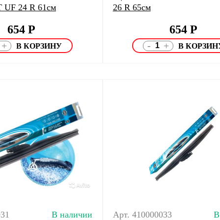
 UF 24 R 61cм
26 R 65cм
654
Р
654
Р
-
+
+
031
В наличии
Арт. 410000033
В