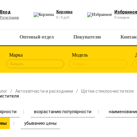
Вход
Корзина
Избранно
Регистрация
0 / 0 руб.
0
товаров
Оптовый отдел
Покупателю
Конта
Марка
Модель
Выбрать
Выбрать
алог
Автозапчасти и расходники
Щетки стеклоочистителя
истителя
ярности
возрастанию популярности
наименовани
убыванию цены
ены