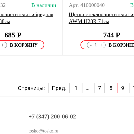
032
В наличии
Арт. 410000040
В
оочистителя гибридная
Щетка стеклоочистителя ги
38см
AWM H28R 71см
685
Р
744
Р
-
+
+
Страницы:
Пред.
1
...
7
8
9
+7 (347) 200-06-02
tosko@tosko.ru