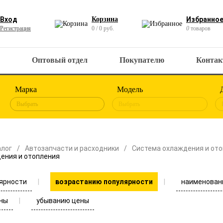
Вход
Корзина
Избранно
Регистрация
0 / 0 руб.
0
товаров
Оптовый отдел
Покупателю
Конта
Марка
Модель
Выбрать
Выбрать
алог
Автозапчасти и расходники
Система охлаждения и от
ения и отопления
ярности
наименован
возрастанию популярности
ны
убыванию цены