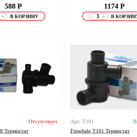
588
Р
1174
Р
-
+
+
Отсутствует
Арт. T101
В
08 Термостат
Finwhale T101 Термостат