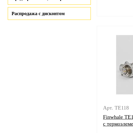
Распродажа с дисконтом
Арт. TE118
Finwhale TE
с термоэлем