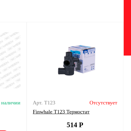
 наличии
Арт. T123
Отсутствует
Finwhale T123 Термостат
514
Р