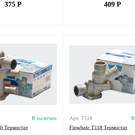
375
Р
409
Р
В наличии
Арт. T118
В
70 Термостат
Finwhale T118 Термостат