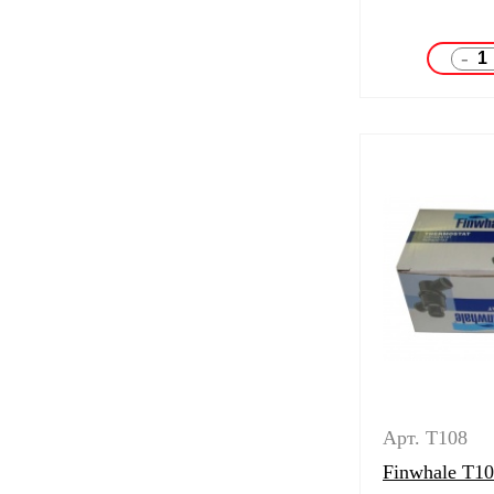
-
Арт. T108
Finwhale T1