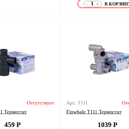
-
+
Отсутствует
Арт. T111
От
21 Термостат
Finwhale T111 Термостат
459
Р
1039
Р