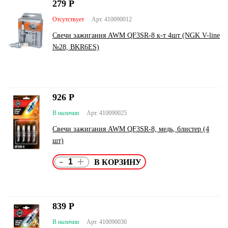
279
Р
Отсутствует
Арт. 410090012
Свечи зажигания AWM QF3SR-8 к-т 4шт (NGK V-line
№28, BKR6ES)
926
Р
В наличии
Арт. 410090025
Свечи зажигания AWM QF3SR-8, медь, блистер (4
шт)
-
+
839
Р
В наличии
Арт. 410090030