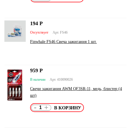
194
Р
Отсутствует
Арт. FS46
Finwhale FS46 Свеча зажигания 1 шт.
959
Р
В наличии
Арт. 410090026
Свечи зажигания AWM QF3SR-11, медь, блистер (4
шт)
-
+