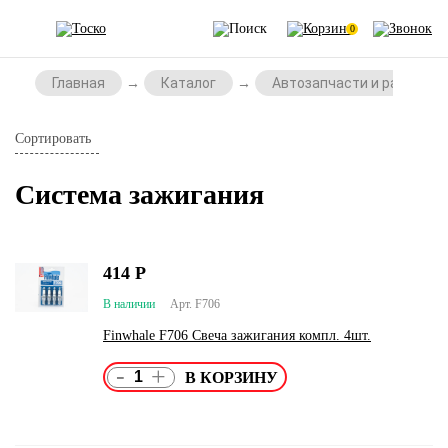
0
Главная
Каталог
Автозапчасти и расходни
Сортировать
Система зажигания
414
Р
В наличии
Арт. F706
Finwhale F706 Свеча зажигания компл. 4шт.
-
+