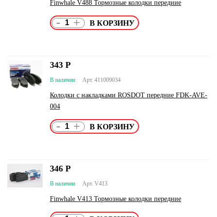
Finwhale V488 Тормозные колодки передние
-
+
343
Р
В наличии
Арт. 411009034
Колодки с накладками ROSDOT передние FDK-AVE-
004
-
+
346
Р
В наличии
Арт. V413
Finwhale V413 Тормозные колодки передние