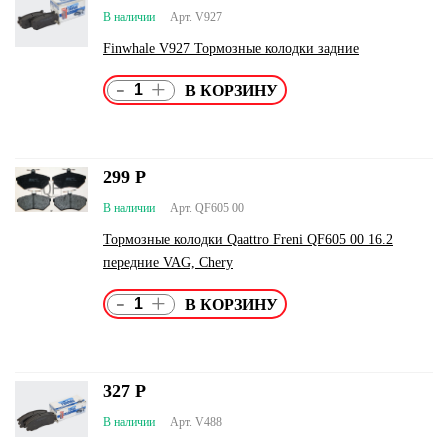
В наличии
Арт. V927
Finwhale V927 Тормозные колодки задние
-
+
299
Р
В наличии
Арт. QF605 00
Тормозные колодки Qaattro Freni QF605 00 16.2
передние VAG, Chery
-
+
327
Р
В наличии
Арт. V488