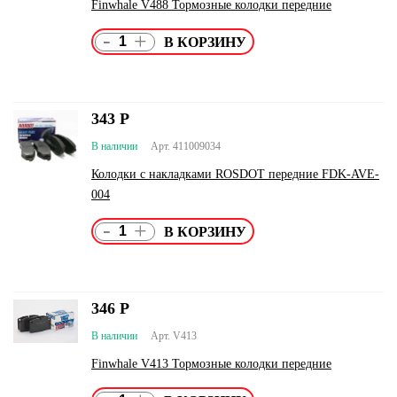
Finwhale V488 Тормозные колодки передние
-
+
343
Р
В наличии
Арт. 411009034
Колодки с накладками ROSDOT передние FDK-AVE-
004
-
+
346
Р
В наличии
Арт. V413
Finwhale V413 Тормозные колодки передние