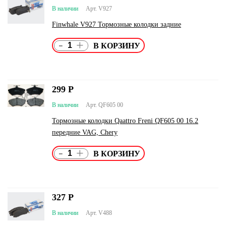
В наличии
Арт. V927
Finwhale V927 Тормозные колодки задние
-
+
299
Р
В наличии
Арт. QF605 00
Тормозные колодки Qaattro Freni QF605 00 16.2
передние VAG, Chery
-
+
327
Р
В наличии
Арт. V488