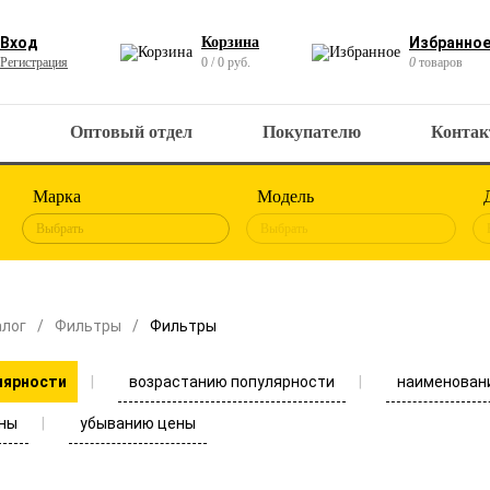
Вход
Корзина
Избранно
Регистрация
0 / 0 руб.
0
товаров
Оптовый отдел
Покупателю
Конта
Марка
Модель
Выбрать
Выбрать
алог
Фильтры
Фильтры
возрастанию популярности
наименован
лярности
ны
убыванию цены