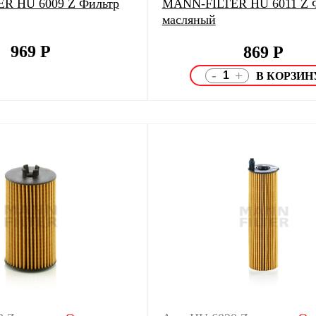
R HU 6009 Z Фильтр
MANN-FILTER HU 6011 Z 
масляный
969
Р
869
Р
-
+