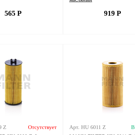
565
Р
919
Р
9 Z
Отсутствует
Арт. HU 6011 Z
В