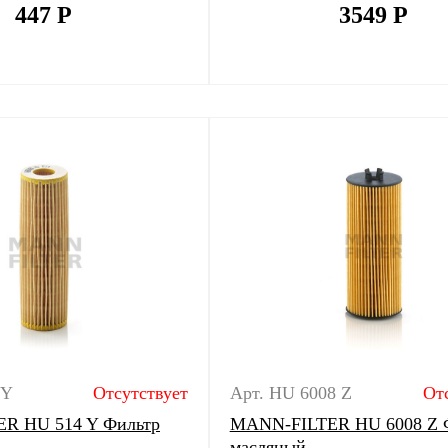
447
Р
3549
Р
 Y
Отсутствует
Арт. HU 6008 Z
От
R HU 514 Y Фильтр
MANN-FILTER HU 6008 Z 
масляный