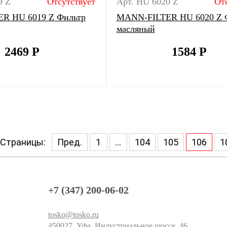
9 Z
Отсутствует
Арт. HU 6020 Z
От
R HU 6019 Z Фильтр
MANN-FILTER HU 6020 Z 
масляный
2469
Р
1584
Р
Страницы:
Пред.
1
...
104
105
106
1
+7 (347) 200-06-02
tosko@tosko.ru
450027, Уфа, Индустриальное шоссе, 46