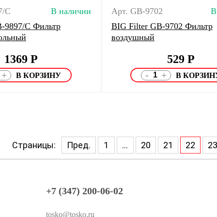
7/C
В наличии
Арт. GB-9702
В
B-9897/C Фильтр
BIG Filter GB-9702 Фильтр
ольный
воздушный
1369
Р
529
Р
-
+
+
Страницы:
Пред.
1
...
20
21
22
2
+7 (347) 200-06-02
tosko@tosko.ru