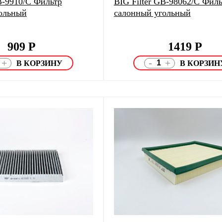
B-9910/C Фильтр
BIG Filter GB-98062/C Филь
ольный
салонный угольный
909
Р
1419
Р
-
+
+