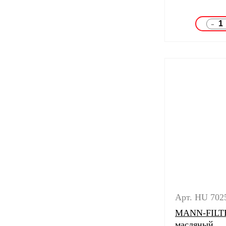
-
Арт. HU 702
MANN-FILTE
масляный