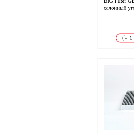
BIG Filter G
салонный уг
-