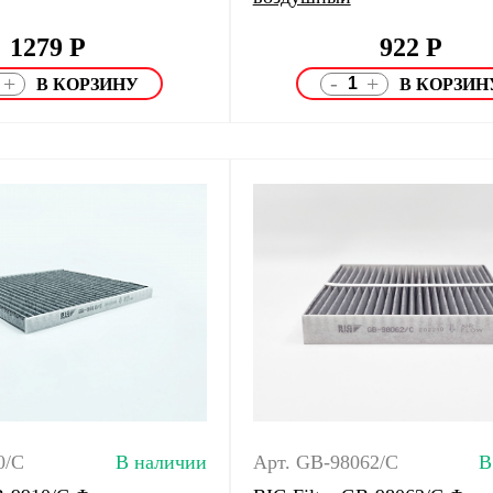
1279
Р
922
Р
-
+
+
0/C
В наличии
Арт. GB-98062/C
В