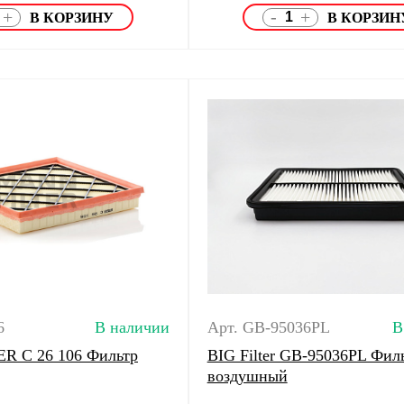
-
+
+
6
В наличии
Арт. GB-95036PL
В
R C 26 106 Фильтр
BIG Filter GB-95036PL Фил
воздушный