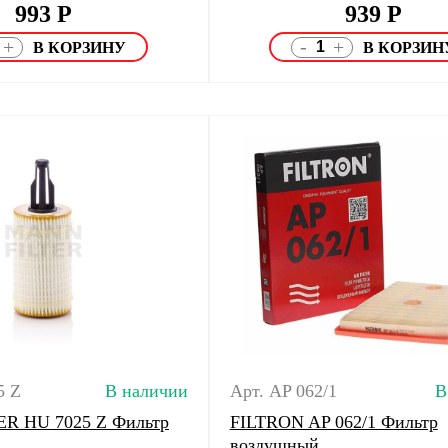
993
Р
939
Р
-
+
+
5 Z
В наличии
Арт. AP 062/1
В
R HU 7025 Z Фильтр
FILTRON AP 062/1 Фильтр
воздушный