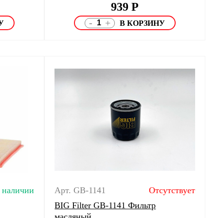
939
Р
-
+
 наличии
Арт. GB-1141
Отсутствует
BIG Filter GB-1141 Фильтр
масляный