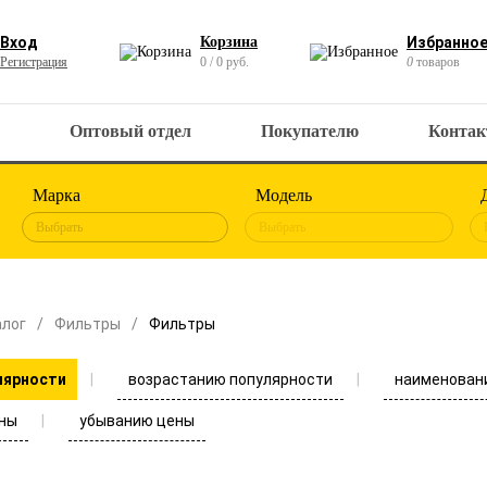
Вход
Корзина
Избранно
Регистрация
0 / 0 руб.
0
товаров
Оптовый отдел
Покупателю
Конта
Марка
Модель
Выбрать
Выбрать
алог
Фильтры
Фильтры
возрастанию популярности
наименован
лярности
ны
убыванию цены