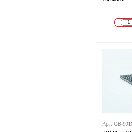
-
Арт. GB-991