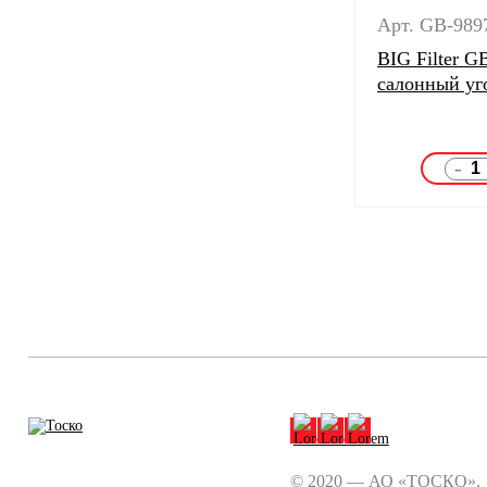
Арт. GB-989
BIG Filter G
салонный уг
-
© 2020 — АО «ТОСКО».