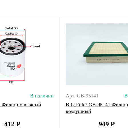
В наличии
Арт. GB-95141
В
9 Фильтр масляный
BIG Filter GB-95141 Фильтр
воздушный
412
Р
949
Р