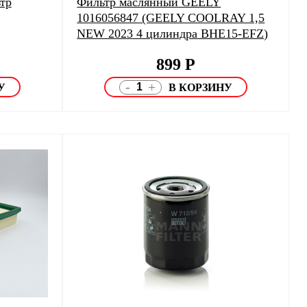
тр
Фильтр маслянный GEELY
1016056847 (GEELY COOLRAY 1,5
NEW 2023 4 цилиндра BHE15-EFZ)
899
Р
-
+