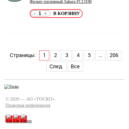
Фильтр топливный Sakura FC13190
-
+
Страницы:
1
2
3
4
5
...
206
След.
Все
© 2020 — АО «ТОСКО».
Правовая информация