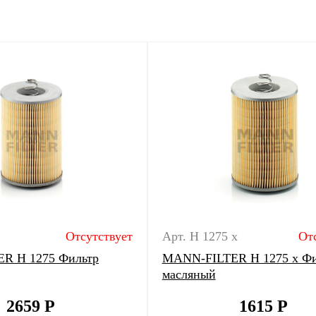
Отсутствует
Арт. H 1275 x
От
R H 1275 Фильтр
MANN-FILTER H 1275 x Фи
масляный
2659
Р
1615
Р