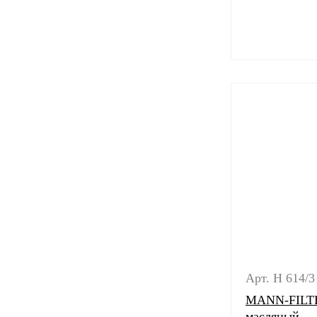
Арт. H 614/3
MANN-FILTE
масляный