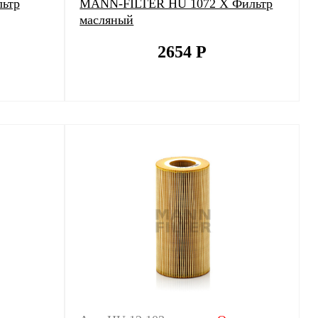
ьтр
MANN-FILTER HU 1072 X Фильтр
масляный
2654
Р