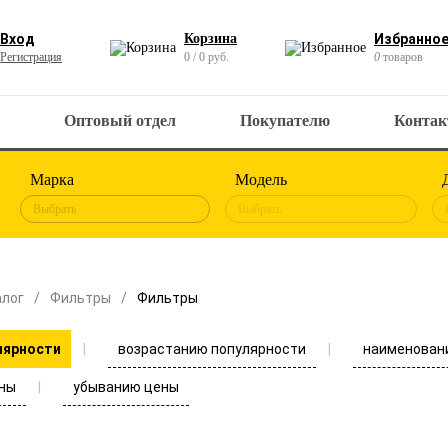
Вход
Корзина
Избранно
Регистрация
0 / 0 руб.
0
товаров
Оптовый отдел
Покупателю
Конта
Марка
Модель
Выбрать
Выбрать
алог
Фильтры
Фильтры
возрастанию популярности
наименован
лярности
ны
убыванию цены