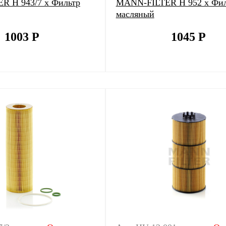
R H 943/7 x Фильтр
MANN-FILTER H 952 x Фил
масляный
1003
Р
1045
Р