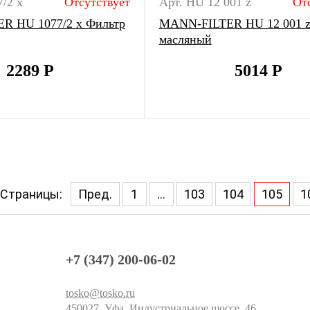
/2 x
Отсутствует
Арт. HU 12 001 z
От
R HU 1077/2 х Фильтр
MANN-FILTER HU 12 001 z
масляный
2289
Р
5014
Р
Страницы:
Пред.
1
...
103
104
105
1
+7 (347) 200-06-02
tosko@tosko.ru
450027, Уфа, Индустриальное шоссе, 46