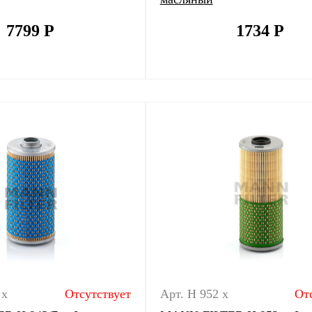
7799
Р
1734
Р
 x
Отсутствует
Арт. H 952 x
От