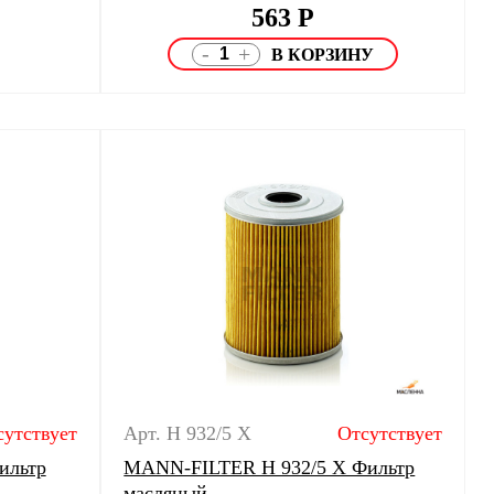
563
Р
-
+
сутствует
Арт. H 932/5 X
Отсутствует
ильтр
MANN-FILTER H 932/5 X Фильтр
масляный