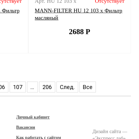
сутствует
Арт. HU 12 103 x
Отсутствует
 Фильтр
MANN-FILTER HU 12 103 x Фильтр
масляный
2688
Р
06
107
...
206
След.
Все
Личный кабинет
Вакансии
Дизайн сайта —
Как работать с сайтом
«
Экспресс лаб
»