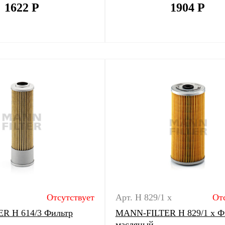
1622
Р
1904
Р
Отсутствует
Арт. H 829/1 x
От
R H 614/3 Фильтр
MANN-FILTER H 829/1 x Ф
масляный