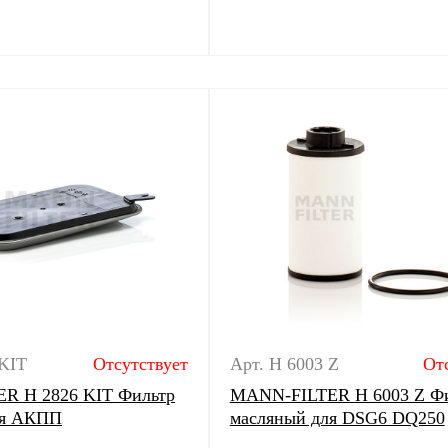
 KIT
Отсутствует
Арт. H 6003 Z
От
R H 2826 KIT Фильтр
MANN-FILTER H 6003 Z Ф
ля АКПП
масляный для DSG6 DQ250