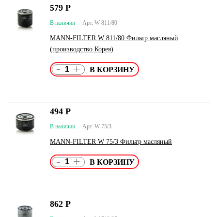
579
Р
В наличии
Арт. W 811/80
MANN-FILTER W 811/80 Фильтр масляный
(производство Корея)
-
+
494
Р
В наличии
Арт. W 75/3
MANN-FILTER W 75/3 Фильтр масляный
-
+
862
Р