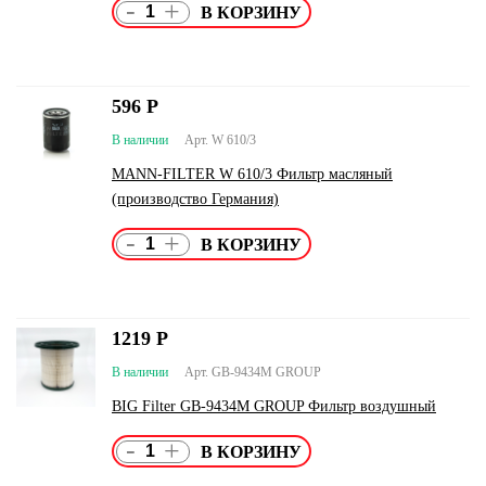
-
+
596
Р
В наличии
Арт. W 610/3
MANN-FILTER W 610/3 Фильтр масляный
(производство Германия)
-
+
1219
Р
В наличии
Арт. GB-9434M GROUP
BIG Filter GB-9434M GROUP Фильтр воздушный
-
+