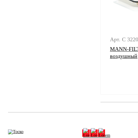
Арт. C 322
MANN-FILT
воздушный