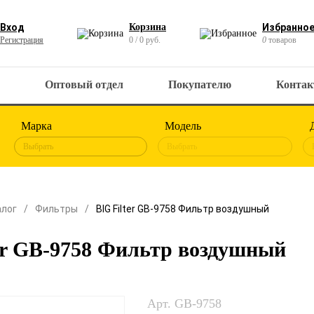
Вход
Корзина
Избранно
Регистрация
0 / 0 руб.
0
товаров
Оптовый отдел
Покупателю
Конта
Марка
Модель
Выбрать
Выбрать
алог
Фильтры
BIG Filter GB-9758 Фильтр воздушный
er GB-9758 Фильтр воздушный
Арт. GB-9758