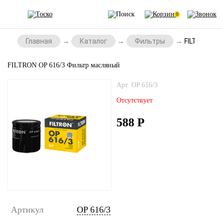
0
Главная
Каталог
Фильтры
FILTRON OP
FILTRON OP 616/3 Фильтр масляный
Арт. OP 616/3
Отсутствует
588
Р
Артикул
OP 616/3