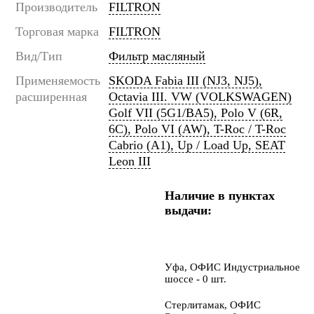
Производитель
FILTRON
Торговая марка
FILTRON
Вид/Тип
Фильтр масляный
Применяемость
SKODA Fabia III (NJ3, NJ5),
расширенная
Octavia III. VW (VOLKSWAGEN)
Golf VII (5G1/BA5), Polo V (6R,
6C), Polo VI (AW), T-Roc / T-Roc
Cabrio (A1), Up / Load Up, SEAT
Leon III
Наличие в пунктах
выдачи:
Уфа, ОФИС Индустриальное
шоссе - 0 шт.
Стерлитамак, ОФИС