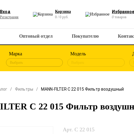
Вход
Корзина
Избранно
Регистрация
0 / 0 руб.
0
товаров
Оптовый отдел
Покупателю
Конта
Марка
Модель
Выбрать
Выбрать
алог
Фильтры
MANN-FILTER C 22 015 Фильтр воздушный
LTER C 22 015 Фильтр воздуш
Арт. C 22 015