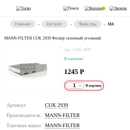
0
Главная
Каталог
Фильтры
MANN-FILTE
MANN-FILTER CUK 2939 Фильтр салонный угольный
Арт. CUK 2939
В наличии
1245
Р
-
+
Артикул
CUK 2939
Производитель
MANN-FILTER
Торговая марка
MANN-FILTER