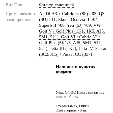
Вид/Тип
Фильтр салонный
Применяемость
AUDI A3 + Cabriolet (8P) >03, Q3
расширенная
(8U) >11, Skoda Octavia II >04,
Superb II >08, Yeti (5J) >09, VW
Golf V / Golf Plus (1K1, 1K5, AJ5,
5M1, 521), Golf VI / Cabrio VI /
Golf Plus (5K1/5, AJ5, 5M1, 517,
521), Jetta III (1K2), Jetta IV, Passat
(3C2/3C5) / Passat CC (357)
Наличие в пунктах
выдачи:
Уфа, ОФИС Индустриальное
шоссе - 0 шт.
Стерлитамак, ОФИС
Элеваторная - 5 шт.