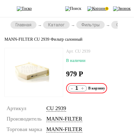
0
Главная
Каталог
Фильтры
Салонны
MANN-FILTER CU 2939 Фильтр салонный
Арт. CU 2939
В наличии
979
Р
-
+
Артикул
CU 2939
Производитель
MANN-FILTER
Торговая марка
MANN-FILTER