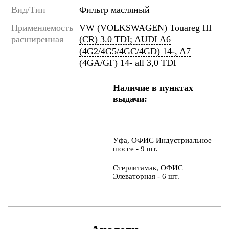
Вид/Тип
Фильтр масляный
Применяемость
VW (VOLKSWAGEN) Touareg III
расширенная
(CR) 3.0 TDI; AUDI A6
(4G2/4G5/4GC/4GD) 14-, A7
(4GA/GF) 14- all 3,0 TDI
Наличие в пунктах
выдачи:
Уфа, ОФИС Индустриальное
шоссе - 9 шт.
Стерлитамак, ОФИС
Элеваторная - 6 шт.