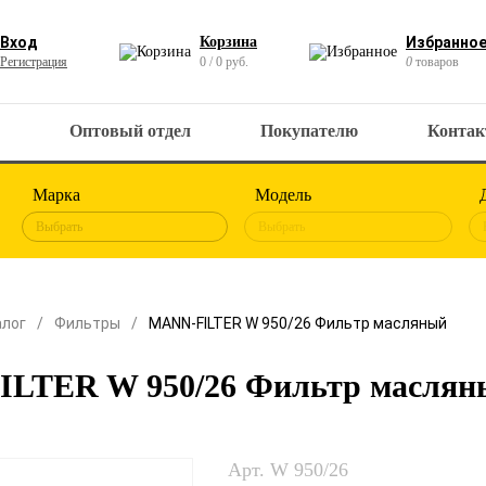
Вход
Корзина
Избранно
Регистрация
0 / 0 руб.
0
товаров
Оптовый отдел
Покупателю
Конта
Марка
Модель
Выбрать
Выбрать
алог
Фильтры
MANN-FILTER W 950/26 Фильтр масляный
LTER W 950/26 Фильтр маслян
Арт. W 950/26