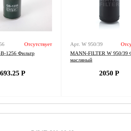
56
Отсутствует
Арт. W 950/39
Отсу
 GB-1256 Фильтр
MANN-FILTER W 950/39 
масляный
693.25
Р
2050
Р