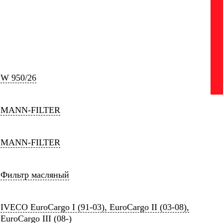
W 950/26
MANN-FILTER
MANN-FILTER
Фильтр масляный
IVECO EuroCargo I (91-03), EuroCargo II (03-08),
EuroCargo III (08-)