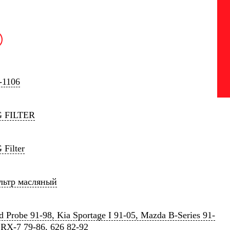
-1106
G FILTER
 Filter
льтр масляный
d Probe 91-98, Kia Sportage I 91-05, Mazda B-Series 91-
 RX-7 79-86, 626 82-92