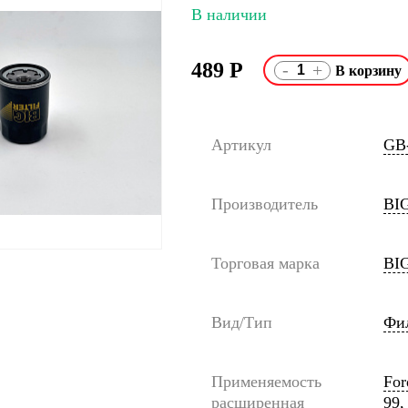
В наличии
489
Р
-
+
Артикул
GB
Производитель
BI
Торговая марка
BIG
Вид/Тип
Фи
Применяемость
For
расширенная
99,