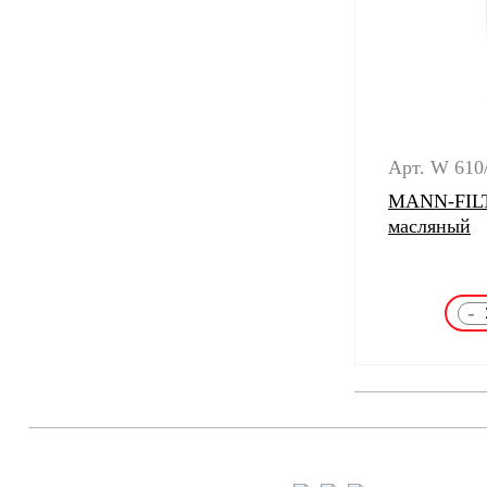
Арт. W 610
MANN-FILT
масляный
-