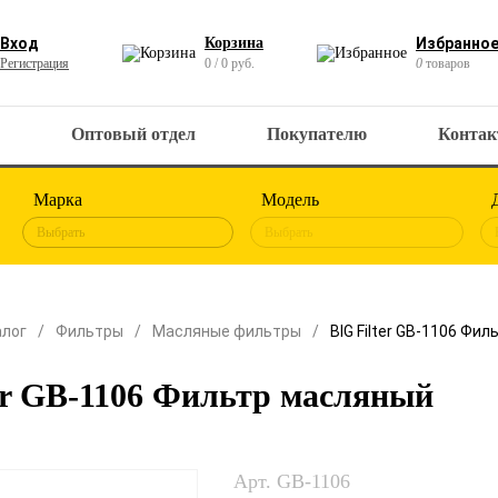
Вход
Корзина
Избранно
Регистрация
0 / 0 руб.
0
товаров
Оптовый отдел
Покупателю
Конта
Марка
Модель
Выбрать
Выбрать
алог
Фильтры
Масляные фильтры
BIG Filter GB-1106 Фи
er GB-1106 Фильтр масляный
Арт. GB-1106