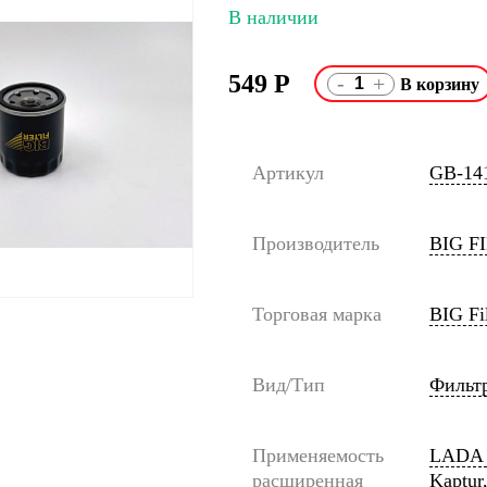
В наличии
549
Р
-
+
Артикул
GB-14
Производитель
BIG F
Торговая марка
BIG Fil
Вид/Тип
Фильт
Применяемость
LADA V
расширенная
Kaptur