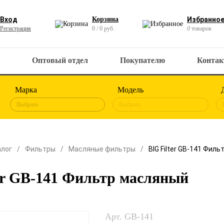
Вход
Корзина
Избранно
Регистрация
0 / 0 руб.
0
товаров
Оптовый отдел
Покупателю
Конта
Марка
Модель
Выбрать
Выбрать
алог
Фильтры
Масляные фильтры
BIG Filter GB-141 Фил
er GB-141 Фильтр масляный
Арт. GB-141