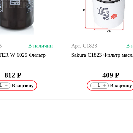
5
В наличии
Арт. C1823
В 
ER W 6025 Фильтр
Sakura C1823 Фильтр мас
812
Р
409
Р
-
+
+