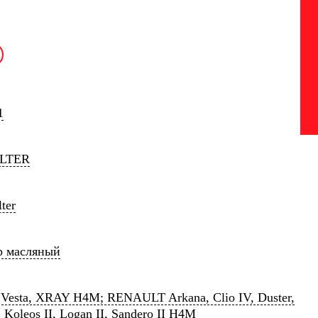
1
ILTER
ter
р масляный
esta, XRAY H4M; RENAULT Arkana, Clio IV, Duster,
, Koleos II, Logan II, Sandero II H4M