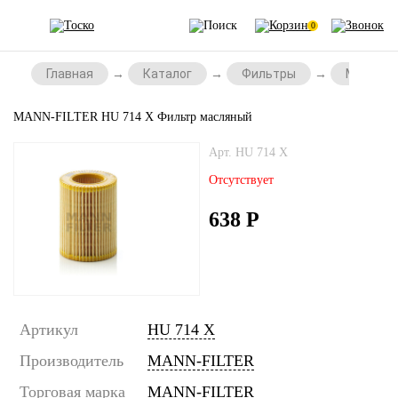
0
Главная
Каталог
Фильтры
Масляны
MANN-FILTER HU 714 X Фильтр масляный
Арт. HU 714 X
Отсутствует
638
Р
Артикул
HU 714 X
Производитель
MANN-FILTER
Торговая марка
MANN-FILTER