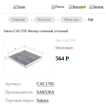
0
Главная
Каталог
Фильтры
Sakura CAC
Sakura CAC1705 Фильтр салонный угольный
Арт. CAC1705
Отсутствует
564
Р
Артикул
CAC1705
Производитель
SAKURA
Торговая марка
Sakura