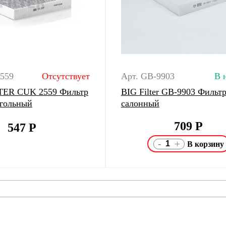
559
Отсутствует
Арт. GB-9903
В 
ER CUK 2559 Фильтр
BIG Filter GB-9903 Фильт
угольный
салонный
709
Р
547
Р
-
+