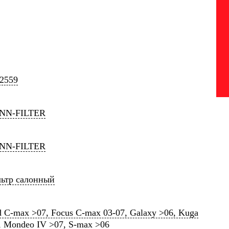
2559
NN-FILTER
NN-FILTER
ьтр салонный
d C-max >07, Focus C-max 03-07, Galaxy >06, Kuga
, Mondeo IV >07, S-max >06