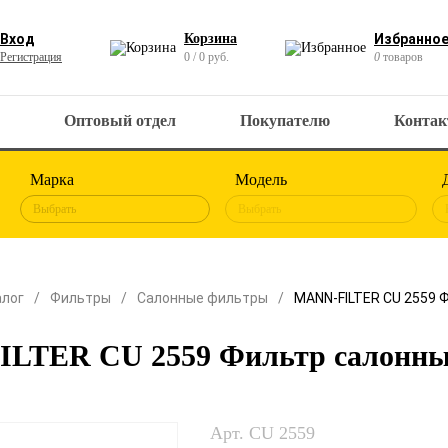
Вход
Корзина
Избранно
Регистрация
0 / 0 руб.
0
товаров
Оптовый отдел
Покупателю
Конта
Марка
Модель
Выбрать
Выбрать
алог
Фильтры
Салонные фильтры
MANN-FILTER CU 2559 
LTER CU 2559 Фильтр салонн
Арт. CU 2559