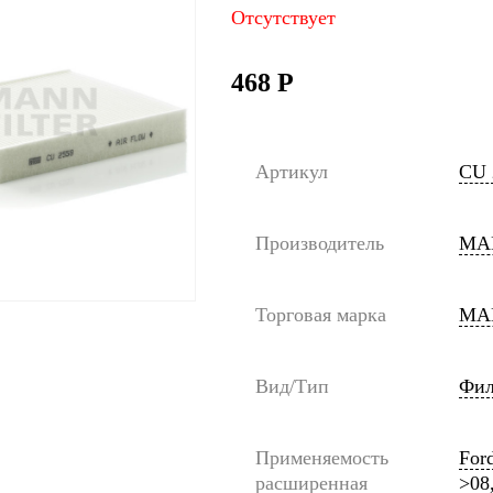
Отсутствует
468
Р
Артикул
CU 
Производитель
MA
Торговая марка
MA
Вид/Тип
Фил
Применяемость
For
расширенная
>08