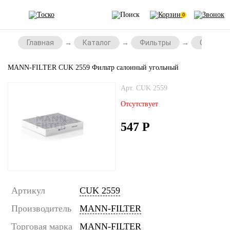
0
Главная
Каталог
Фильтры
Салонны
MANN-FILTER CUK 2559 Фильтр салонный угольный
Арт. CUK 2559
Отсутствует
547
Р
Артикул
CUK 2559
Производитель
MANN-FILTER
Торговая марка
MANN-FILTER