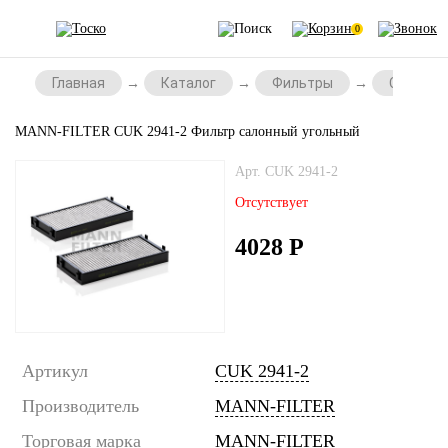
0
Главная
Каталог
Фильтры
Салонны
MANN-FILTER CUK 2941-2 Фильтр салонный угольный
Арт. CUK 2941-2
Отсутствует
4028
Р
Артикул
CUK 2941-2
Производитель
MANN-FILTER
Торговая марка
MANN-FILTER