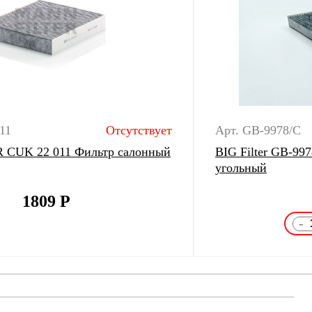
11
Отсутствует
Арт. GB-9978/C
CUK 22 011 Фильтр салонный
BIG Filter GB-99
угольный
1809
Р
-