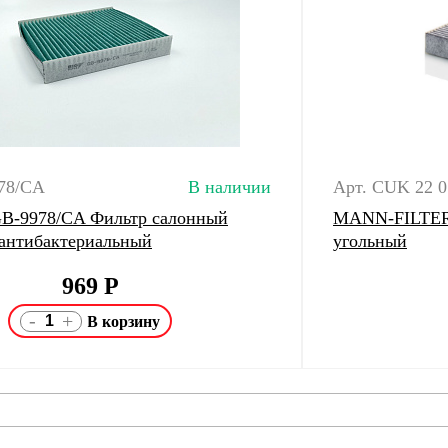
78/CA
В наличии
Арт. CUK 22 0
 GB-9978/CA Фильтр салонный
MANN-FILTER 
 антибактериальный
угольный
969
Р
-
+