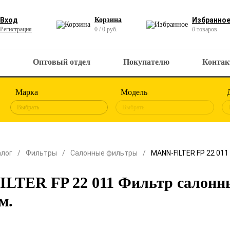
Вход
Корзина
Избранно
Регистрация
0 / 0 руб.
0
товаров
Оптовый отдел
Покупателю
Конта
Марка
Модель
Выбрать
Выбрать
алог
Фильтры
Салонные фильтры
MANN-FILTER FP 22 01
LTER FP 22 011 Фильтр салонн
м.