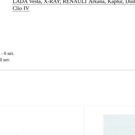
LADA Vesta, X-RAY; RENAULT Arkana, Kaptur, Duster 
Clio IV
- 0 шт.
0 шт.