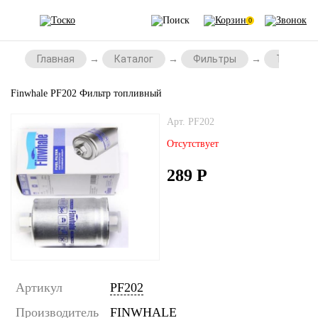
0
Главная
Каталог
Фильтры
Топливн
Finwhale PF202 Фильтр топливный
Арт. PF202
Отсутствует
289
Р
Артикул
PF202
Производитель
FINWHALE