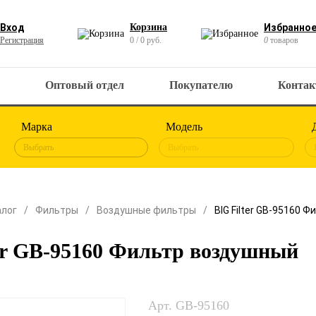
Вход
Корзина
Избранно
Регистрация
0 / 0 руб.
0
товаров
Оптовый отдел
Покупателю
Конта
Марка
Модель
Выбрать
Выбрать
алог
Фильтры
Воздушные фильтры
BIG Filter GB-95160 
er GB-95160 Фильтр воздушный
Арт. GB-95160