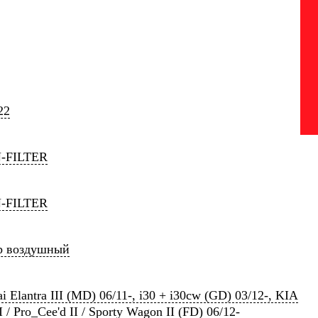
22
-FILTER
-FILTER
р воздушный
i Elantra III (MD) 06/11-, i30 + i30cw (GD) 03/12-, KIA
I / Pro_Cee'd II / Sporty Wagon II (FD) 06/12-