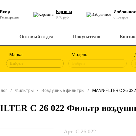
Вход
Корзина
Избранно
Регистрация
0 / 0 руб.
0
товаров
Оптовый отдел
Покупателю
Конта
Марка
Модель
Выбрать
Выбрать
алог
Фильтры
Воздушные фильтры
MANN-FILTER C 26 02
LTER C 26 022 Фильтр воздуш
Арт. C 26 022