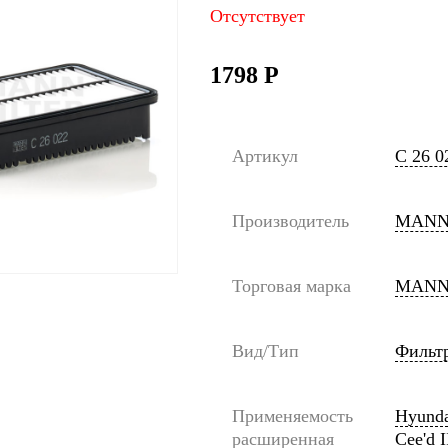
Отсутствует
1798
Р
Артикул
C 26 0
Производитель
MANN
Торговая марка
MANN
Вид/Тип
Фильт
Применяемость
Hyunda
расширенная
Cee'd I