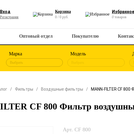
Вход
Корзина
Избранно
Регистрация
0 / 0 руб.
0
товаров
Оптовый отдел
Покупателю
Конта
Марка
Модель
Выбрать
Выбрать
алог
Фильтры
Воздушные фильтры
MANN-FILTER CF 800 
LTER CF 800 Фильтр воздушн
Арт. CF 800