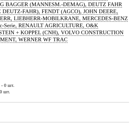
G BAGGER (MANNESM.-DEMAG), DEUTZ FAHR
 DEUTZ-FAHR), FENDT (AGCO), JOHN DEERE,
HERR, LIEBHERR-MOBILKRANE, MERCEDES-BENZ
ac-Serie, RENAULT AGRICULTURE, O&K
TEIN + KOPPEL (CNH), VOLVO CONSTRUCTION
PMENT, WERNER WF TRAC
- 0 шт.
0 шт.