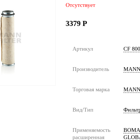
Отсутствует
3379
Р
Артикул
CF 80
Производитель
MANN
Торговая марка
MANN
Вид/Тип
Фильт
Применяемость
BOMAG
расширенная
GLOBA