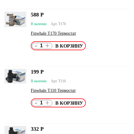
588
Р
В наличии
Арт. T170
Finwhale T170 Термостат
-
+
199
Р
В наличии
Арт. T110
Finwhale T110 Термостат
-
+
332
Р