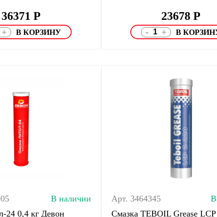
36371
Р
23678
Р
-
+
+
905
В наличии
Арт. 3464345
В
-24 0,4 кг Девон
Смазка TEBOIL Grease LCP 