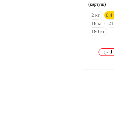
(картуш)
2 кг
0,4 
18 кг
21
180 кг
-