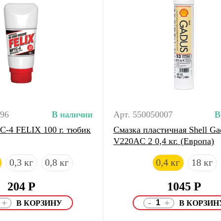
096
В наличии
Арт. 550050007
В
-4 FELIX 100 г. тюбик
Смазка пластичная Shell Ga
V220AC 2 0,4 кг. (Европа)
0,3 кг
0,8 кг
0,4 кг
18 кг
204
Р
1045
Р
-
+
+