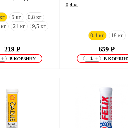
0,4 кг
кг
5 кг
0,8 кг
 кг
21 кг
9,5 кг
0,4 кг
18 кг
219
Р
659
Р
-
+
+