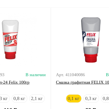
093
В наличии
Арт. 411040086
В
-24 Felix 100гр
Смазка графитная FELIX 100
3 кг
0,8 кг
2,1 кг
0,1 кг
0,3 кг
0,8