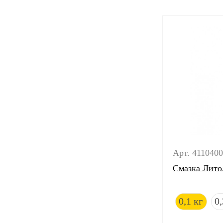
Арт. 411040
Смазка Литол
0,1 кг
0,