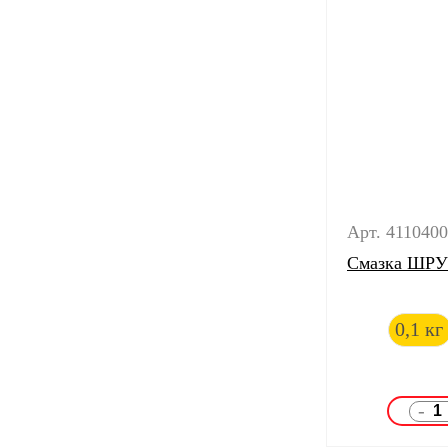
Арт. 411040
Смазка ШРУС
0,1 кг
-