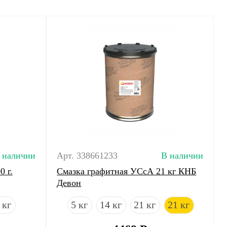
 наличии
Арт. 338661233
В наличии
 г.
Смазка графитная УСсА 21 кг КНБ
Девон
 кг
5 кг
14 кг
21 кг
21 кг