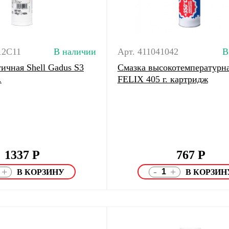
12C11
В наличии
Арт. 411041042
В
ичная Shell Gadus S3
Смазка высокотемпературна
.
FELIX 405 г. картридж
1337
Р
767
Р
-
+
+