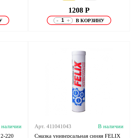
1208
Р
-
+
 наличии
Арт. 411041043
В наличии
2-220
Смазка универсальная синяя FELIX