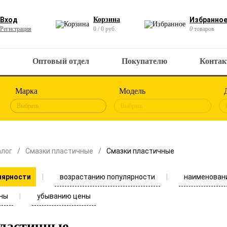
Вход
Корзина
Избранно
Регистрация
0 / 0 руб.
0
товаров
Оптовый отдел
Покупателю
Конта
Марка
Модель
Выбрать
Выбрать
алог
Смазки пластичные
Смазки пластичные
возрастанию популярности
наименован
лярности
ны
убыванию цены
ластичные