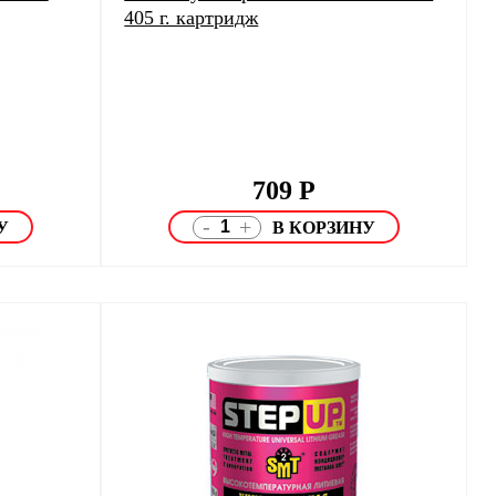
405 г. картридж
709
Р
-
+