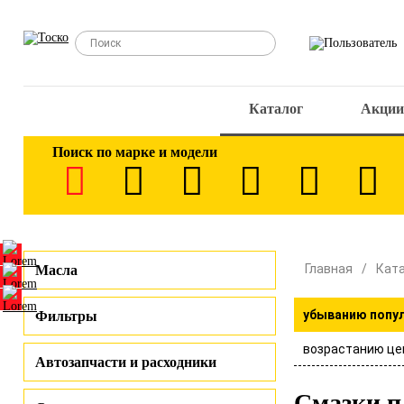
Каталог
Акции
Поиск по марке и модели
Главная
Кат
Масла
убыванию попу
Фильтры
возрастанию це
Автозапчасти и расходники
Смазки п