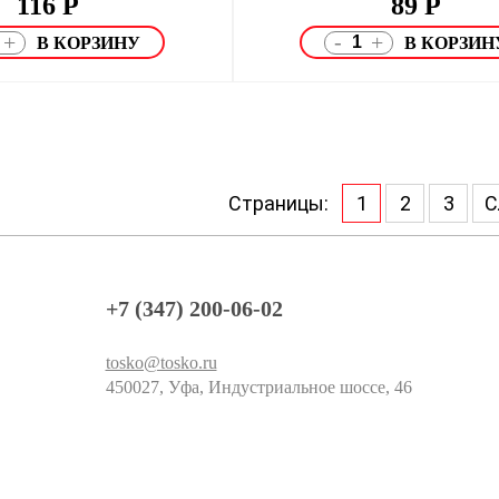
116
Р
89
Р
-
+
+
Страницы:
1
2
3
С
+7 (347) 200-06-02
tosko@tosko.ru
450027, Уфа, Индустриальное шоссе, 46