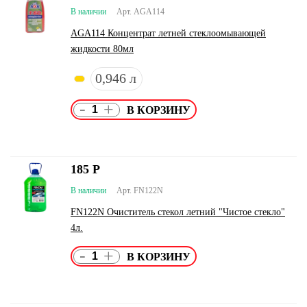
В наличии
Арт. AGA114
AGA114 Концентрат летней стеклоомывающей
жидкости 80мл
0,946 л
-
+
185
Р
В наличии
Арт. FN122N
FN122N Очиститель стекол летний "Чистое стекло"
4л.
-
+