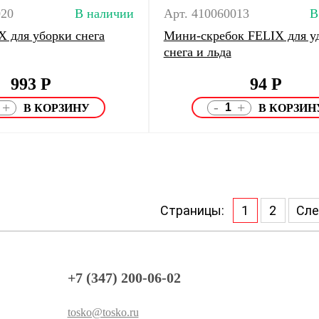
020
В наличии
Арт. 410060013
В
X для уборки снега
Мини-скребок FELIX для у
снега и льда
993
Р
94
Р
-
+
+
Страницы:
1
2
Сле
+7 (347) 200-06-02
tosko@tosko.ru