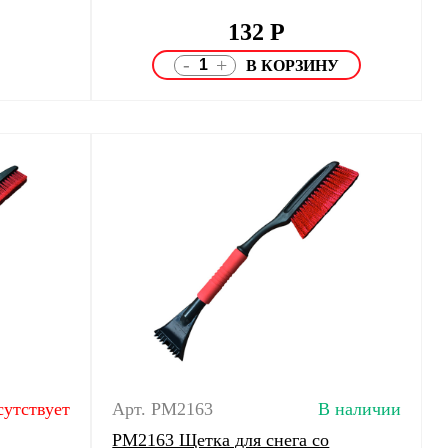
132
Р
-
+
сутствует
Арт. PM2163
В наличии
PM2163 Щетка для снега со