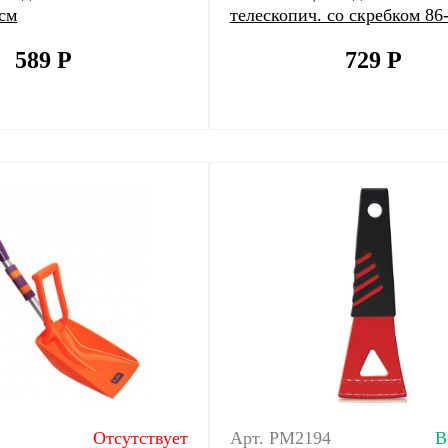
 см
телескопич. со скребком 86
589
Р
729
Р
Отсутствует
Арт. PM2194
В