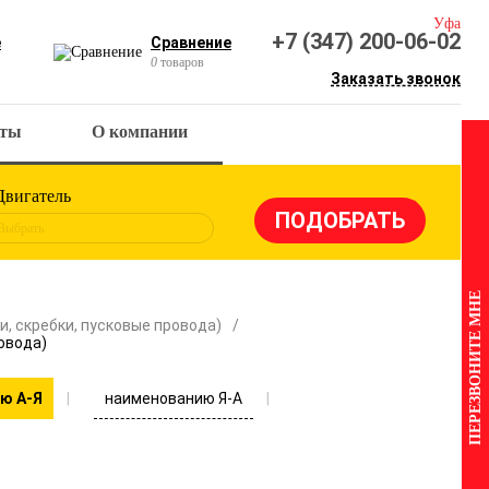
Уфа
+7 (347) 200-06-02
е
Сравнение
0
товаров
Заказать звонок
кты
О компании
Двигатель
Выбрать
ПЕРЕЗВОНИТЕ МНЕ
, скребки, пусковые провода)
овода)
наименованию Я-А
ю А-Я