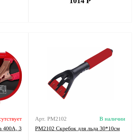
1014
Р
сутствует
Арт. PM2102
В наличии
 400A, 3
PM2102 Скребок для льда 30*10см