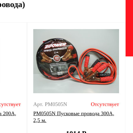
ровода)
сутствует
Арт. PM0505N
Отсутствует
а 200А,
PM0505N Пусковые провода 300A,
2,5 м.