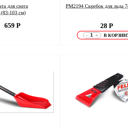
та для снега
PM2194 Скребок для льда 7
(83-103 см)
659
Р
28
Р
-
+