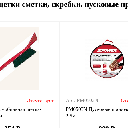
щетки сметки, скребки, пусковые п
Отсутствует
Арт. PM0503N
От
мобильная щетка-
PM0503N Пусковые провод
м.
2,5м