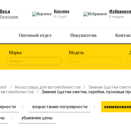
Вход
Корзина
Избранно
Регистрация
0 / 0 руб.
0
товаров
Оптовый отдел
Покупателю
Конта
Марка
Модель
Выбрать
Выбрать
алог
Аксессуары для автомобилистов
Зимние (щетки сметки
 автомобилистов
Зимние (щетки сметки, скребки, пусковые пр
ярности
возрастанию популярности
наименовани
ны
убыванию цены