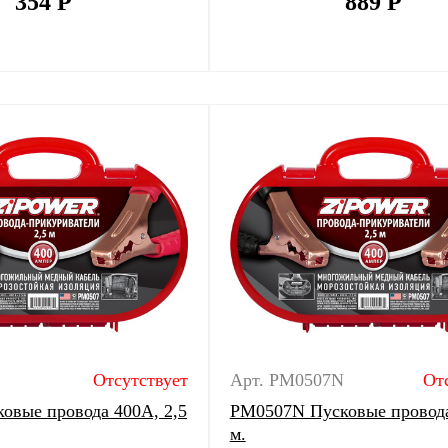
354
Р
889
Р
Отсутствует
Арт. PM0507N
От
овые провода 400A, 2,5
PM0507N Пусковые провода
м.