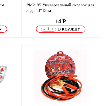
см
PM2195 Универсальный скребок для
льда 13*13см
14
Р
-
+