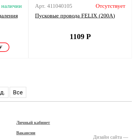
 наличии
Арт. 411040105
Отсутствует
даления
Пусковые провода FELIX (200А)
1109
Р
д.
Все
Личный кабинет
Вакансии
Дизайн сайта —