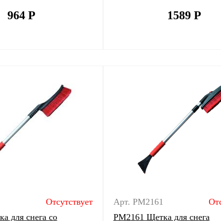
964
Р
1589
Р
Отсутствует
Арт. PM2161
От
а для снега со
PM2161 Щетка для снега