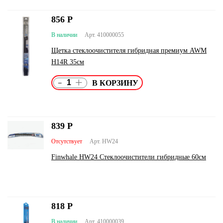
856
Р
В наличии
Арт. 410000055
Щетка стеклоочистителя гибридная премиум AWM
H14R 35см
-
+
839
Р
Отсутствует
Арт. HW24
Finwhale HW24 Стеклоочистители гибридные 60см
818
Р
В наличии
Арт. 410000039