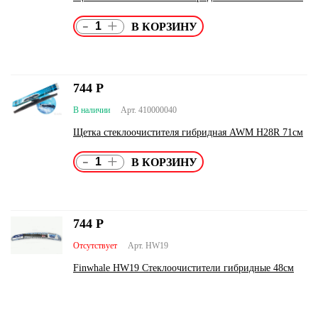
-
+
744
Р
В наличии
Арт. 410000040
Щетка стеклоочистителя гибридная AWM H28R 71см
-
+
744
Р
Отсутствует
Арт. HW19
Finwhale HW19 Стеклоочистители гибридные 48см