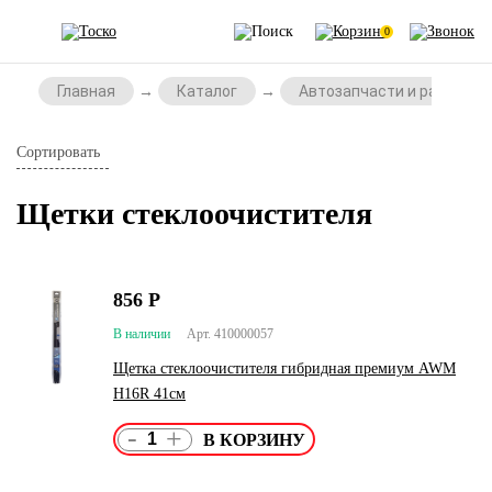
0
Главная
Каталог
Автозапчасти и расходни
Сортировать
Щетки стеклоочистителя
856
Р
В наличии
Арт. 410000057
Щетка стеклоочистителя гибридная премиум AWM
H16R 41см
-
+