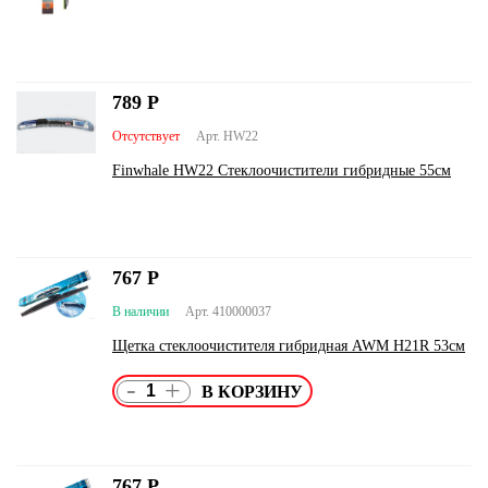
789
Р
Отсутствует
Арт. HW22
Finwhale HW22 Стеклоочистители гибридные 55см
767
Р
В наличии
Арт. 410000037
Щетка стеклоочистителя гибридная AWM H21R 53см
-
+
767
Р