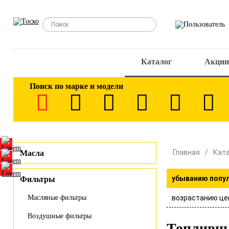
Каталог
Акции
Поиск по марке и модели
Главная
Кат
Масла
убыванию попу
Фильтры
возрастанию це
Масляные фильтры
Воздушные фильтры
Топливн