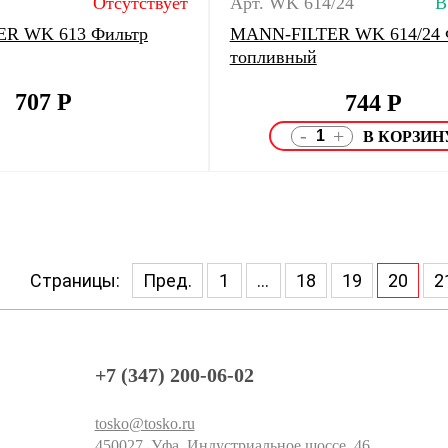
Отсутствует
Арт. WK 614/24
В
R WK 613 Фильтр
MANN-FILTER WK 614/24 
топливный
707
Р
744
Р
-
+
Страницы:
Пред.
1
...
18
19
20
2
+7 (347) 200-06-02
tosko@tosko.ru
450027, Уфа, Индустриальное шоссе, 46