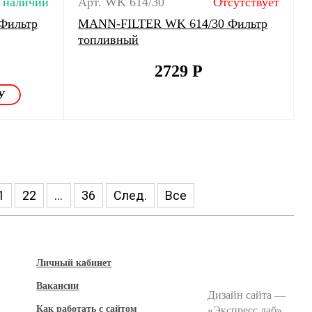
 наличии
Арт. WK 614/30
Отсутствует
Фильтр
MANN-FILTER WK 614/30 Фильтр
топливный
2729
Р
1
22
...
36
След.
Все
Личный кабинет
Вакансии
Дизайн сайта —
Как работать с сайтом
«
Экспресс лаб
»