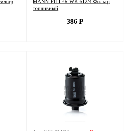
ильтр
MANN-FILTER WK 612/4 Фильтр
топливный
386
Р