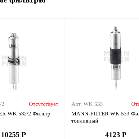
/2
Отсутствует
Арт. WK 533
От
R WK 532/2 Фильтр
MANN-FILTER WK 533 Фи
топливный
10255
Р
4123
Р