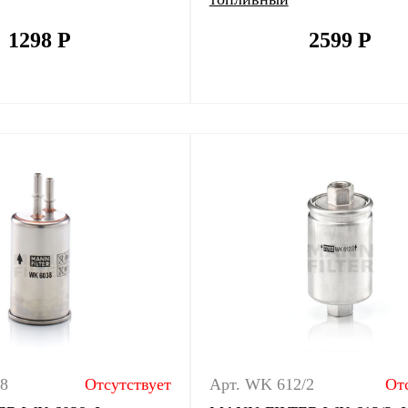
1298
Р
2599
Р
8
Отсутствует
Арт. WK 612/2
От