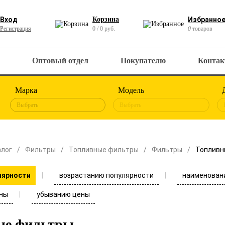
Вход
Корзина
Избранно
Регистрация
0 / 0 руб.
0
товаров
Оптовый отдел
Покупателю
Конта
Марка
Модель
Выбрать
Выбрать
алог
Фильтры
Топливные фильтры
Фильтры
Топливн
возрастанию популярности
наименован
лярности
ны
убыванию цены
ые фильтры