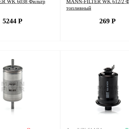
R WK 6038 Фильтр
MANN-FILTER WK 612/2 Ф
топливный
5244
Р
269
Р