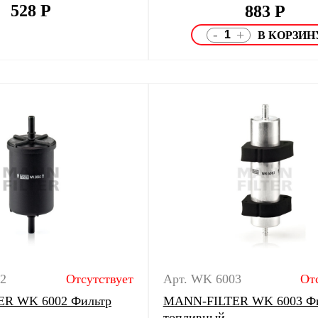
528
Р
883
Р
-
+
2
Отсутствует
Арт. WK 6003
От
R WK 6002 Фильтр
MANN-FILTER WK 6003 Фи
топливный