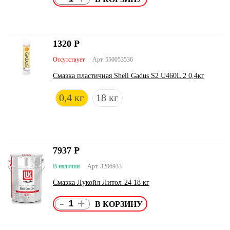
1320
Р
Отсутствует
Арт. 550053536
Смазка пластичная Shell Gadus S2 U460L 2 0,4кг
0,4 кг
18 кг
7937
Р
В наличии
Арт. 3206933
Смазка Лукойл Литол-24 18 кг
-
+