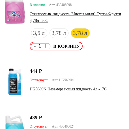
В наличии
Арт. 430406098
Стеклоомыв. жидкость "Чистая миля" Тутти-Фрутти
3,78л -20С
3,5 л
3,78 л
3,78 л
-
+
444
Р
Отсутствует
Арт. HG5689N
HG5689N Незамерзающая жидкость 4л -17С
439
Р
Отсутствует
Арт. 430406024