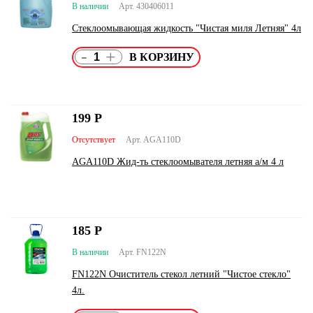
В наличии
Арт. 430406011
Стеклоомывающая жидкость "Чистая миля Летняя" 4л
-
+
199
Р
Отсутствует
Арт. AGA110D
AGA110D Жид-ть стеклоомывателя летняя а/м 4 л
185
Р
В наличии
Арт. FN122N
FN122N Очиститель стекол летний "Чистое стекло"
4л.