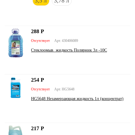
3,5 л
3,78 л
288
Р
Отсутствует
Арт. 430406089
Стеклоомыв. жидкость Полярник 3л -10С
254
Р
Отсутствует
Арт. HG5648
HG5648 Незамерзающая жидкость 1л (концентрат)
217
Р