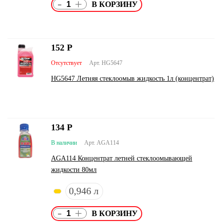
-
+
152
Р
Отсутствует
Арт. HG5647
HG5647 Летняя стеклоомыв жидкость 1л (концентрат)
134
Р
В наличии
Арт. AGA114
AGA114 Концентрат летней стеклоомывающей
жидкости 80мл
0,946 л
-
+