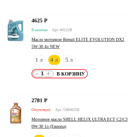
4625
Р
В наличии
Арт. 60125/R
Масло моторное Repsol ELITE EVOLUTION DX2
5W-30 4л NEW
1 л
4 л
5 л
-
+
2781
Р
Отсутствует
Арт. 550046358
Моторное масло SHELL HELIX ULTRA ECT C2/C3
0W-30 1л (Европа)