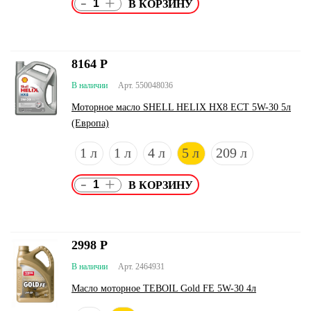
-
+
8164
Р
В наличии
Арт. 550048036
Моторное масло SHELL HELIX HX8 ECT 5W-30 5л
(Европа)
1 л
1 л
4 л
5 л
209 л
-
+
2998
Р
В наличии
Арт. 2464931
Масло моторное TEBOIL Gold FE 5W-30 4л