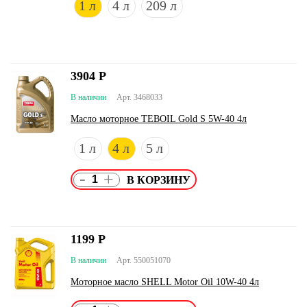
1 л
4 л
209 л
3904
Р
В наличии
Арт. 3468033
Масло моторное TEBOIL Gold S 5W-40 4л
1 л
4 л
5 л
-
+
1199
Р
В наличии
Арт. 550051070
Моторное масло SHELL Motor Oil 10W-40 4л