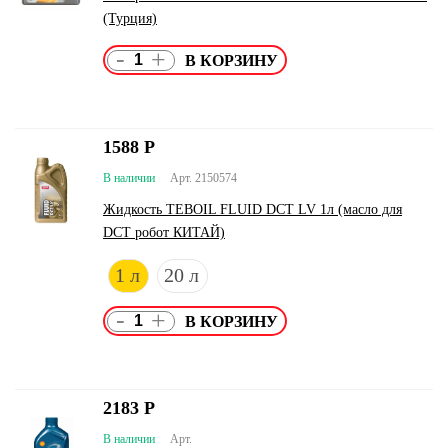
(Турция)
-
+
1588
Р
В наличии
Арт. 2150574
Жидкость TEBOIL FLUID DCT LV 1л (масло для
DCT робот КИТАЙ)
1 л
20 л
-
+
2183
Р
В наличии
Арт.