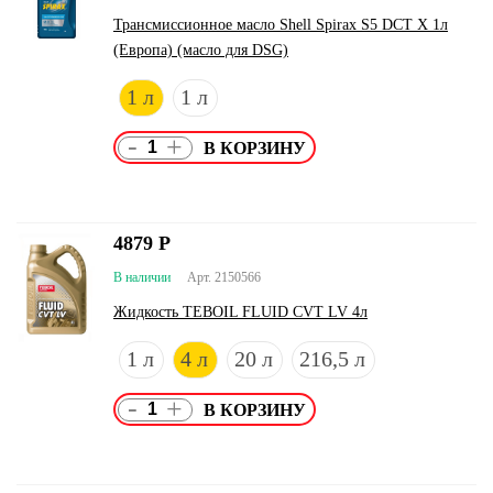
Трансмиссионное масло Shell Spirax S5 DCT X 1л
(Европа) (масло для DSG)
1 л
1 л
-
+
4879
Р
В наличии
Арт. 2150566
Жидкость TEBOIL FLUID CVT LV 4л
1 л
4 л
20 л
216,5 л
-
+