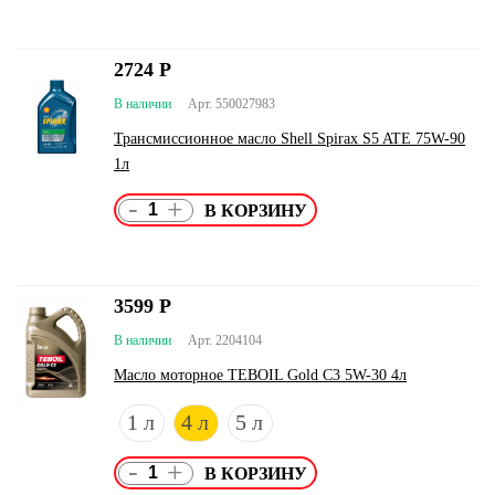
2724
Р
В наличии
Арт. 550027983
Трансмиссионное масло Shell Spirax S5 ATE 75W-90
1л
-
+
3599
Р
В наличии
Арт. 2204104
Масло моторное TEBOIL Gold C3 5W-30 4л
1 л
4 л
5 л
-
+