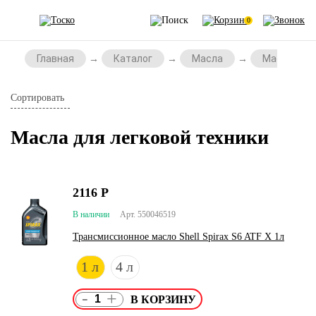
0
Главная
Каталог
Масла
Масла для 
Сортировать
Масла для легковой техники
2116
Р
В наличии
Арт. 550046519
Трансмиссионное масло Shell Spirax S6 ATF X 1л
1 л
4 л
-
+