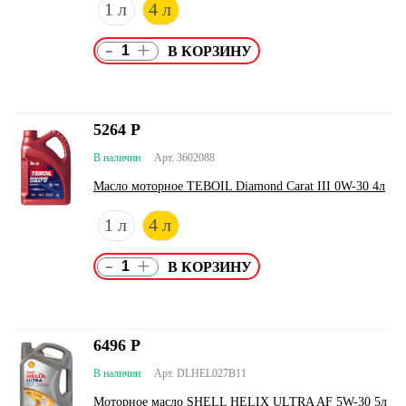
1 л
4 л
-
+
5264
Р
В наличии
Арт. 3602088
Масло моторное TEBOIL Diamond Carat III 0W-30 4л
1 л
4 л
-
+
6496
Р
В наличии
Арт. DLHEL027B11
Моторное масло SHELL HELIX ULTRA AF 5W-30 5л