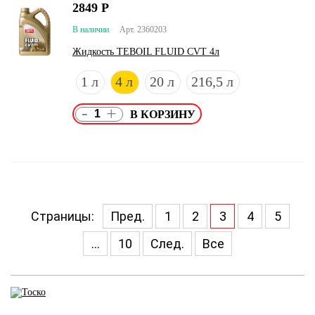
2849
Р
В наличии
Арт. 2360203
Жидкость TEBOIL FLUID CVT 4л
1 л
4 л
20 л
216,5 л
-
+
Страницы:
Пред.
1
2
3
4
5
...
10
След.
Все