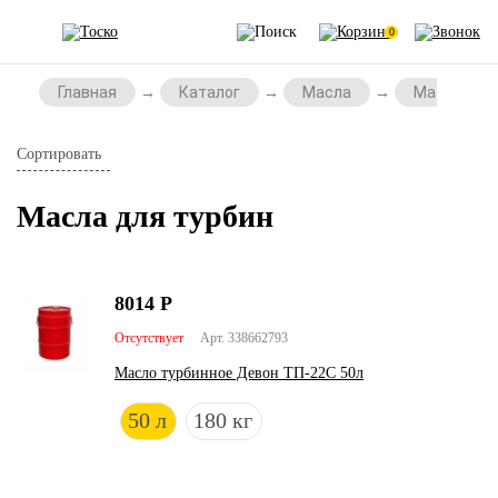
0
Главная
Каталог
Масла
Масла для
Сортировать
Масла для турбин
8014
Р
Отсутствует
Арт. 338662793
Масло турбинное Девон ТП-22С 50л
50 л
180 кг